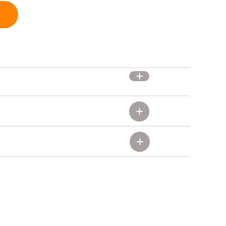
+
+
+