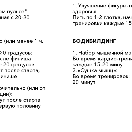
1. Улучшение фигуры,
ом пульсе"
здоровья:
иная с 20-30
Пить по 1-2 глотка, на
тренировки каждые 15 
 (или менее 1 ч.
БОДИБИЛДИНГ
20 градусов:
1. Набор мышечной ма
осле финиша
Во время кардио-трени
 20 градусов:
каждые 15-20 минут
т после старта,
2. «Сушка мышц»:
финише
Во время тренировок: 
20 минут
чительно (или от
ции):
нут после старта,
ервую половину