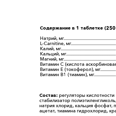
Содержание в 1 таблетке (250
Натрий, мг...............................................
L-Carnitine, мг..........................................
Калий, мг...................................................
Кальций, мг..............................................
Магний, мг................................................
Витамин С (кислота аскорбиновая),
Витамин Е (токоферол), мг..................
Витамин В1 (тиамин), мг.....................
Состав:
регуляторы кислотности 
стабилизатор полиэтиленгликоль, 
натрия хлорид, кальция фосфат, 
ацетат, тиамина гидрохлорид, кр