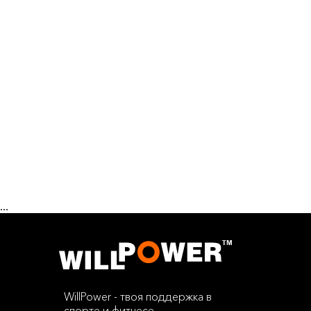
...
WillPower - твоя поддержка в
спорте и фитнесе