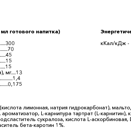
 мл готового напитка)
Энергетиче
........300
кКал/кДж -
........70
.......45
.......15
.......15
 мг....13
........1,4
.......0,175
(кислота лимонная, натрия гидрокарбонат), мальто
ароматизатор, L-карнипура тартрат (L-карнитин), к
подсластитель сукралоза, кислота L-аскорбиновая
аситель бета-каротин 1%.