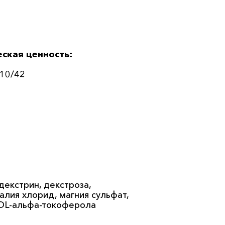
ская ценность:
 10/42
декстрин, декстроза,
алия хлорид, магния сульфат,
, DL-альфа-токоферола