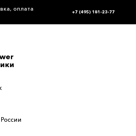
вка, оплата
+7 (495) 181-23-77
ower
ники
к
 России