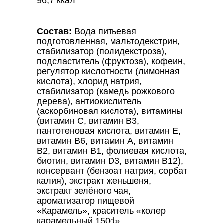
96,7 ккал
Состав:
Вода питьевая
подготовленная, мальтодекстрин,
стабилизатор (полидекстроза),
подсластитель (фруктоза), кофеин,
регулятор кислотности (лимонная
кислота), хлорид натрия,
стабилизатор (камедь рожкового
дерева), антиокислитель
(аскорбиновая кислота), витамины
(витамин С, витамин В3,
пантотеновая кислота, витамин Е,
витамин В6, витамин А, витамин
В2, витамин В1, фолиевая кислота,
биотин, витамин D3, витамин В12),
консервант (бензоат натрия, сорбат
калия), экстракт женьшеня,
экстракт зелёного чая,
ароматизатор пищевой
«Карамель», краситель «колер
карамельный 150d»