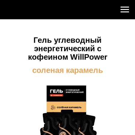
Гель углеводный
энергетический с
кофеином WillPower
соленая карамель